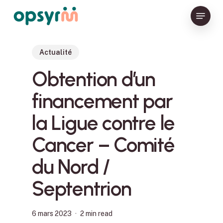
Skip
Menu
to
Close
main
Menu
content
Actualité
Obtention d’un
financement par
la Ligue contre le
Cancer – Comité
du Nord /
Septentrion
6 mars 2023
2 min read