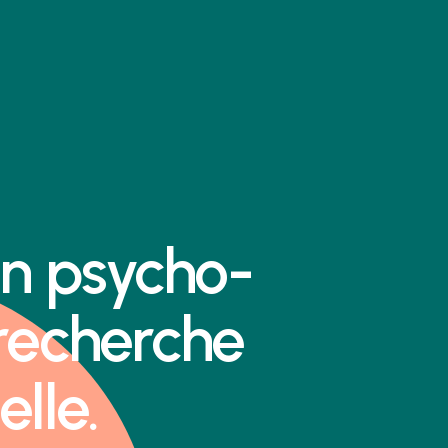
en psycho-
 recherche
elle.