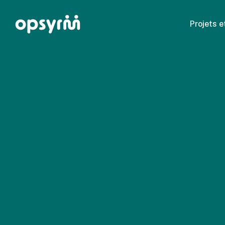
Skip
to
Projets e
main
content